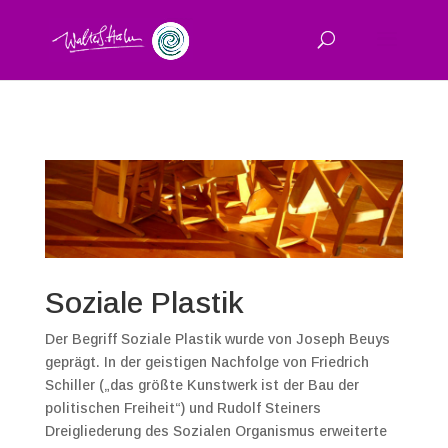
Soziale Plastik
Der Begriff Soziale Plastik wurde von Joseph Beuys
geprägt. In der geistigen Nachfolge von Friedrich
Schiller („das größte Kunstwerk ist der Bau der
politischen Freiheit“) und Rudolf Steiners
Dreigliederung des Sozialen Organismus erweiterte